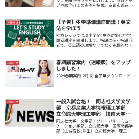
ップ実績や得点例を紹介します。点数アッ
プや順位向上の実例を掲載。京都市西京区
で定期テスト対策に強い塾をお探しの方は
ぜひご覧ください。
【予告】中学準備講座開講！英文
お知らせ
法を学ぼう
桂カレッジでは現小学6年生を対象に中学
準備講座を開講します。指導は個別指導形
式で、英単語の理解だけでなく実戦的な文
法問題も取り扱います。「英語は中学校に
入ってからでいいのでは？」というお声も
いただきますが、英語の指導を入学前から
春期講習案内（速報版）をアップ
お知らせ
初めておくに...
しました！
2024春期案内-2月版-全学年ダウンロード
一般入試合格！ 同志社大学文学
お知らせ
部 京都産業大学情報理工学部
立命館大学理工学部 摂南大学理
工学部
同志社大学 文学部・グローバルコミュニ
ケーション学部、立命館大学 国際関係学
部（山城高校3年生）立命館大学 理工学
部、京都産業大学 情報理工学部（桂高校