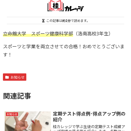
この記事は
約1分
で読めます。
立命館大学 スポーツ健康科学部
（洛南高校3年生）
スポーツと学業を両立させての合格！おめでとうございま
す！
お知らせ
関連記事
定期テスト得点例･得点アップ例の
お知らせ
紹介
桂カレッジで学ぶ生徒の定期テスト成績ア