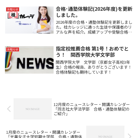
3年生）摂南大学 理工学部（洛西高校3年
生）一般入試での嬉しいお知らせ！おめで
合格･通塾体験記(2026年度)を更新
お知らせ
とうござい...
しました。
2026年度の合格・通塾体験記を更新しまし
た。桂カレッジに通った生徒や保護者のリ
アルな声を紹介。成績アップや受験合格ま
での歩み、実際の指導や学習環境をぜひご
覧ください。
指定校推薦合格 第1号！おめでと
お知らせ
う！ 関西学院大学文学部
関西学院大学 文学部（京都女子高校3年
生）合格の報告、ありがとうございます！
合格体験記も期待しています！
12月度のニュースレター・開講カレンダー
「同志社大学法学部 合格・通塾体験記の
ご紹介」
1月度のニュースレター・開講カレンダー
「光華女子大学短期大学部 合格・通塾体