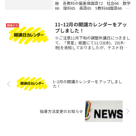
施 各教科の偏差値国語72 社会66 数学
66 理科65 英語65 5教科68国語66 社
会63 数学65 理科69 英語54 5教科64
国語64 社会62 数学56 理科59 英語
56 5教科60こ...
11~12月の開講カレンダーをアッ
開講状況
プしました！
※ご注意11月下旬の調整休講日につきまし
て、「育星」紙面にて11/22(水)、23(木･
祝)を告知しておりましたが、テスト日程
が判明した学校があり、一部の予定を変更
させていただきたく思います。そのため、
掲載の開講カレンダー(PDF)とは予定...
1~2月の開講カレンダーをアップしまし
た！
指導方法変更のお知らせ