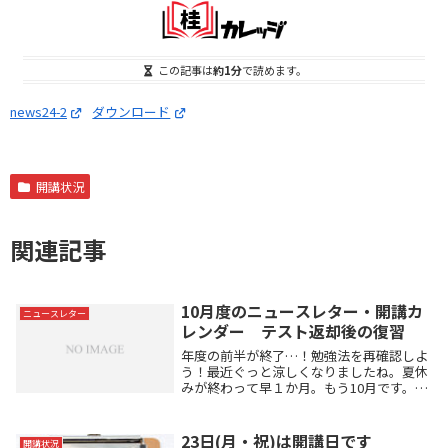
この記事は
約1分
で読めます。
news24-2
ダウンロード
開講状況
関連記事
10月度のニュースレター・開講カ
ニュースレター
レンダー テスト返却後の復習
年度の前半が終了…！勉強法を再確認しよ
う！最近ぐっと涼しくなりましたね。夏休
みが終わって早１か月。もう10月です。中
3受験生・高3受験生は追い込む時期。小学
生も、受験学年ではない中高生も、勉強法
を確立していく時期です。少しだけ、ふだ
23日(月・祝)は開講日です
開講状況