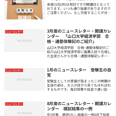
んの勉強...
来週23日(月)は祝日ですが開講日となって
おります。いつも通り指導がありますので
ご注意ください。もし欠席することが分か
っている場合は早めにお知らせください。
よろしくお願いいたします。
3月度のニュースレター・開講カレ
ニュースレター
ンダー 「山口大学経済学部 合
格・通塾体験記のご紹介」
山口大学経済学部 合格･通塾体験記のご
紹介山口大学経済学部に推薦入試で合格し
た生徒さんから合格・通塾体験記レポート
をいただきました！資格取得を目指しつつ
ラグビーにも専念できる大学への合格、お
めでとうございます！以下にいただいたレ
1月のニュースレター 受験生の自
ニュースレター
ポートの内容...
覚
受験生としての意識が高まったこの時期の
生徒の姿は、大人の目から見てもほれぼれ
するものです。毎日授業や自習で通い詰め
た上で、年内最終日には「休講期間に家で
解く問題がほしい」と、塾の本棚を探った
り講師に相談したり生徒が何人もいまし
8月度のニュースレター・開講カレ
ニュースレター
た。きっとこの...
ンダー 模試結果の一例
中3対象 進研Vもし結果の一例6月下旬実