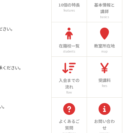
10個の特長
基本情報と
features
講師
basics
ださい。
在籍校一覧
教室所在地
students
map
了承ください。
入会までの
受講料
fees
流れ
flow
い。
よくあるご
お問い合わ
質問
せ