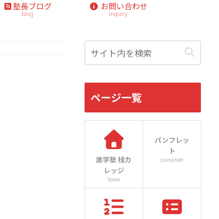
塾長ブログ
お問い合わせ
blog
inquiry
ページ一覧
パンフレッ
ト
進学塾 桂カ
pamphlet
レッジ
home