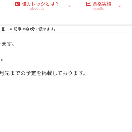
桂カレッジとは？
合格実績
about us
results
この記事は
約1分
で読めます。
ります。
い。
ヶ月先までの予定を掲載しております。