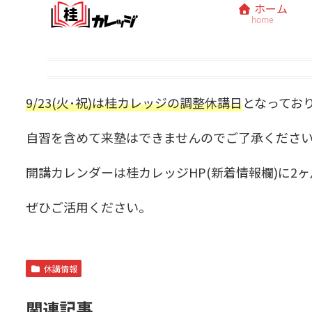
ホーム
home
9/23(火･祝)は桂カレッジの調整休講日
となってお
自習を含めて来塾はできませんのでご了承くださ
開講カレンダーは桂カレッジHP(新着情報欄)に2
ぜひご活用ください。
休講情報
関連記事