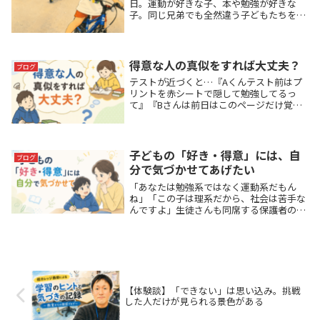
日。運動が好きな子、本や勉強が好きな
子。同じ兄弟でも全然違う子どもたちを見
ながら、個性と教育について感じたことを
書きました。
得意な人の真似をすれば大丈夫？
ブログ
テストが近づくと…『Aくんテスト前はプ
リントを赤シートで隠して勉強してるっ
て』『Bさんは前日はこのページだけ覚え
て高得点らしい』そんな話を聞くと、「じ
ゃあ自分も同じことをすれば…」と思いた
くなることがあります。けれど実際にやっ
てみても、思っ...
子どもの「好き・得意」には、自
ブログ
分で気づかせてあげたい
「あなたは勉強系ではなく運動系だもん
ね」「この子は理系だから、社会は苦手な
んですよ」生徒さんも同席する保護者の方
との面談の中で、こうした言葉を耳にする
ことがあります。もちろん悪気があるわけ
ではありません。お子さんをよく見ている
からこそ出てく...
【体験談】「できない」は思い込み。挑戦
した人だけが見られる景色がある