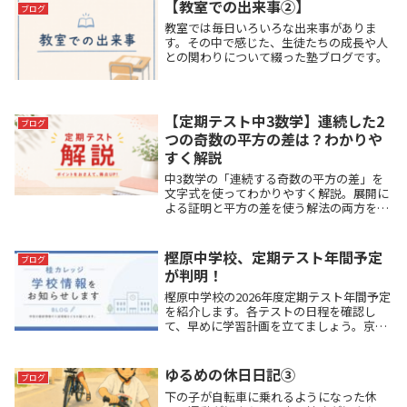
【教室での出来事②】
ブログ
教室では毎日いろいろな出来事がありま
す。その中で感じた、生徒たちの成長や人
との関わりについて綴った塾ブログです。
【定期テスト中3数学】連続した2
ブログ
つの奇数の平方の差は？わかりや
すく解説
中3数学の「連続する奇数の平方の差」を
文字式を使ってわかりやすく解説。展開に
よる証明と平方の差を使う解法の両方を紹
介します。定期テスト・高校入試対策にも
役立つ内容です。
樫原中学校、定期テスト年間予定
ブログ
が判明！
樫原中学校の2026年度定期テスト年間予定
を紹介します。各テストの日程を確認し
て、早めに学習計画を立てましょう。京都
市西京区の進学塾・桂カレッジが最新情報
をお届けします。
ゆるめの休日日記➂
ブログ
下の子が自転車に乗れるようになった休